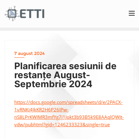
7 august 2024
Planificarea sesiunii de
restanțe August-
Septembrie 2024
https://docs.google.com/spreadsheets/d/e/2PACX-
1vRNKi4JkKR2H6P26IPw-
nS8LPrKWIMR3mfYg7j1Jokt3b93B5k9E8AAqlQWJt-
vdw/pubhtml?gid=1246233323&single=true