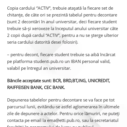
Copia cardului ‘’ACTIV”, trebuie atașată la fiecare set de
chitanțe, de câte ori se prezintă tabelul pentru decontare
(sunt 2 decontări în anul universitar, deci fiecare student
trebuie să-şi xeroxeze la începutul anului universitar câte
2 copii după cardul “ACTIV”, pentru a nu se șterge ulterior
seria cardului datorită desei folosiri).
– pentru decont, fiecare student trebuie sa aibă încărcat
pe platforma studenti.pub.ro un IBAN personal valid,
valabil pe întregul an universitar.
Băncile acceptate sunt: BCR, BRD,BT,ING, UNICREDIT,
RAIFFEISEN BANK, CEC BANK.
Depunerea tabelelor pentru decontare se va face pe tot
parcursul lunii, evitându-se astfel aglomerarea în ultimele
zile de depunere a actelor. Pentru orice lămuriri, ne puteți
contacta pe email la ema@etti.pub.ro, sau la secretariatul
facultății în programului de lucru cu publicul.