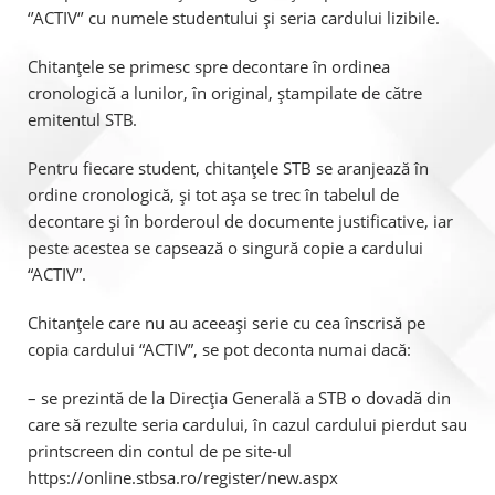
‘’ACTIV‘’ cu numele studentului și seria cardului lizibile.
Chitanțele se primesc spre decontare în ordinea
cronologică a lunilor, în original, ștampilate de către
emitentul STB.
Pentru fiecare student, chitanțele STB se aranjează în
ordine cronologică, și tot așa se trec în tabelul de
decontare și în borderoul de documente justificative, iar
peste acestea se capsează o singură copie a cardului
“ACTIV”.
Chitanțele care nu au aceeași serie cu cea înscrisă pe
copia cardului “ACTIV”, se pot deconta numai dacă:
– se prezintă de la Direcția Generală a STB o dovadă din
care să rezulte seria cardului, în cazul cardului pierdut sau
printscreen din contul de pe site-ul
https://online.stbsa.ro/register/new.aspx