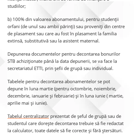
studiilor;
b) 100% din valoarea abonamentului, pentru studenții
orfani (de unul sau ambii părinți) sau proveniți din centre
de plasament sau care au fost în plasament la familia
extinsă, substitutivă sau la asistent maternal.
Depunerea documentelor pentru decontarea bonurilor
STB achiziționate până la data depunerii, se va face la
secretariatul ETTI, prin șefii de grupă sau individual.
Tabelele pentru decontarea abonamentelor se pot
depune în luna martie (pentru octombrie, noiembrie,
decembrie, ianuarie și februarie) și în luna iunie ( martie,
aprilie mai și iunie).
Tabelul centralizator
prezentat de șeful de grupă sau de
studentul care dorește decontarea trebuie să fie redactat
la calculator, toate datele să fie corecte și fără ștersături.