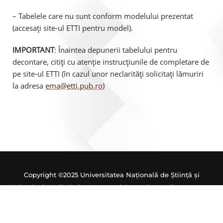
– Tabelele care nu sunt conform modelului prezentat
(accesați site-ul ETTI pentru model).
IMPORTANT
: Înaintea depunerii tabelului pentru
decontare, citiți cu atenție instrucțiunile de completare de
pe site-ul ETTI (în cazul unor neclarități solicitați lămuriri
la adresa
ema@etti.pub.ro
)
Copyright ©2025 Universitatea Națională de Știință și
Tehnologie Politehnica București. Toate drepturile rezervate.