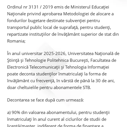
Ordinul nr 3131 / 2019 emis de Ministerul Educației
Naționale privind aprobarea Metodologiei de alocare a
fondurilor bugetare destinate subvenției pentru
transportul public local de suprafață, pentru studenți,
repartizate instituțiilor de învățământ superior de stat din
Romania;
În anul universitar 2025-2026, Universitatea Națională de
Știință și Tehnologie Politehnica București, Facultatea de
Electronică Telecomunicații și Tehnologia Informației
poate deconta studenților înmatriculați la forma de
învățământ cu frecvență, în vârstă de până la 30 de ani,
doar cheltuielile pentru abonamentele STB.
Decontarea se face după cum urmează:
a) 90% din valoarea abonamentului, pentru studenții
înmatriculați în anul curent al ciclurilor de studii de
licență/master, indiferent de forma de finanțare a