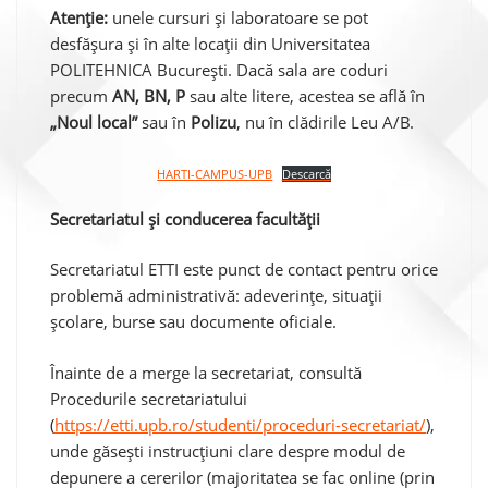
Atenție:
unele cursuri și laboratoare se pot
desfășura și în alte locații din Universitatea
POLITEHNICA București. Dacă sala are coduri
precum
AN, BN, P
sau alte litere, acestea se află în
„Noul local”
sau în
Polizu
, nu în clădirile Leu A/B.
HARTI-CAMPUS-UPB
Descarcă
Secretariatul și conducerea facultății
Secretariatul ETTI este punct de contact pentru orice
problemă administrativă: adeverințe, situații
școlare, burse sau documente oficiale.
Înainte de a merge la secretariat, consultă
Procedurile secretariatului
(
https://etti.upb.ro/studenti/proceduri-secretariat/
),
unde găsești instrucțiuni clare despre modul de
depunere a cererilor (majoritatea se fac online (prin