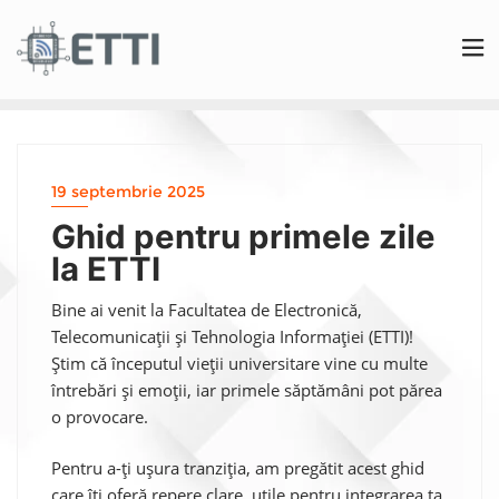
19 septembrie 2025
Ghid pentru primele zile
la ETTI
Bine ai venit la Facultatea de Electronică,
Telecomunicații și Tehnologia Informației (ETTI)!
Știm că începutul vieții universitare vine cu multe
întrebări și emoții, iar primele săptămâni pot părea
o provocare.
Pentru a-ți ușura tranziția, am pregătit acest ghid
care îți oferă repere clare, utile pentru integrarea ta