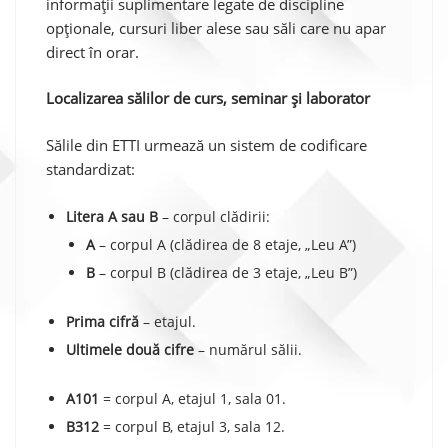
informații suplimentare legate de discipline
opționale, cursuri liber alese sau săli care nu apar
direct în orar.
Localizarea sălilor de curs, seminar și laborator
Sălile din ETTI urmează un sistem de codificare
standardizat:
Litera A sau B
– corpul clădirii:
A
– corpul A (clădirea de 8 etaje, „Leu A”)
B
– corpul B (clădirea de 3 etaje, „Leu B”)
Prima cifră
– etajul.
Ultimele două cifre
– numărul sălii.
A101
= corpul A, etajul 1, sala 01.
B312
= corpul B, etajul 3, sala 12.