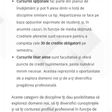
Cursurile opționale
fac parte din planul de
învățământ și pot fi alese dintr-o listă de
discipline similare ca tip. Repartizarea se face pe
baza opțiunilor exprimate de studenți și, în
anumite cazuri, în funcție de media obținută.
Creditele aferente sunt necesare pentru a
completa cele
30 de credite obligatorii
pe
semestru.
Cursurile liber alese
sunt facultative și oferă
puncte de credit suplimentare, peste numărul
minim necesar. Acestea reprezintă o oportunitate
de a explora domenii noi și de a-ți diversifica
pregătirea profesională.
Aceste categorii de discipline îți dau posibilitatea să
explorezi domenii noi, să îți diversifici cunoștințele
și să îți conturezi profilul profesional în funcție de