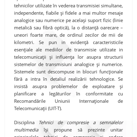
tehnicilor utilizate în vederea transmisiei simultane,
independente, fiabile și fidele a mai multor mesaje
analogice sau numerice pe același suport fizic (linie
metalică sau fibră optică), la o distanță oarecare –
uneori foarte mare, de ordinul zecilor de mii de
kilometri. Se pun in evidență caracteristicile
esențiale ale mediilor de transmisie utilizate in
telecomunicații și influența lor asupra structurii
sistemelor de transmisiuni analogice și numerice.
Sistemele sunt descompuse in blocuri funcționale
fără a intra în detaliul realizării tehnologice. Se
insistă asupra problemelor de exploatare și
planificare a legăturilor în conformitate cu
Recomandările Uniunii Internaționale de
Telecomunicații (UIT-T).
Disciplina
Tehnici de compresie a semnalelor
multimedia
își propune să prezinte unitar