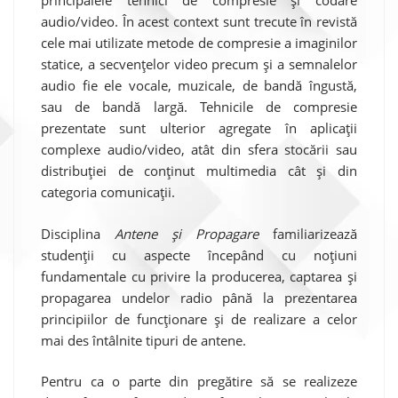
principalele tehnici de compresie și codare
audio/video. În acest context sunt trecute în revistă
cele mai utilizate metode de compresie a imaginilor
statice, a secvențelor video precum și a semnalelor
audio fie ele vocale, muzicale, de bandă îngustă,
sau de bandă largă. Tehnicile de compresie
prezentate sunt ulterior agregate în aplicații
complexe audio/video, atât din sfera stocării sau
distribuției de conținut multimedia cât și din
categoria comunicații.
Disciplina
Antene și Propagare
familiarizează
studenții cu aspecte începând cu noțiuni
fundamentale cu privire la producerea, captarea și
propagarea undelor radio până la prezentarea
principiilor de funcționare și de realizare a celor
mai des întâlnite tipuri de antene.
Pentru ca o parte din pregătire să se realizeze