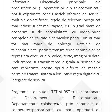
informație. Obiectivele principale ale
producătorilor și operatorilor din telecomunicații
pot fi exprimate concis astfel: oferirea de servicii
multiple diversificate, rețele de telecomunicații cât
mai întinse și cât mai rapide, cu un grad mare de
acoperire și de accesibilitate, cu îndeplinirea
cerințelor de calitate a serviciilor pentru un număr
tot mai mare de aplicații. Rețelele de
telecomunicații permit transmiterea semnalelor ce
reprezintă voce, audio, video, texte, imagini și date.
Prelucrarea și transmiterea digitală a semnalelor
care reprezintă aceste tipuri diferite de mesaje
permit o tratare unitară a lor, într-o rețea digitală cu
integrare de servicii.
Programele de studiu TST și RST sunt coordonate
de Departamentul de Telecomunicații.
Departamentul colaborează, prin contracte de
cooperare/sponsorizare, cu marii operatori de