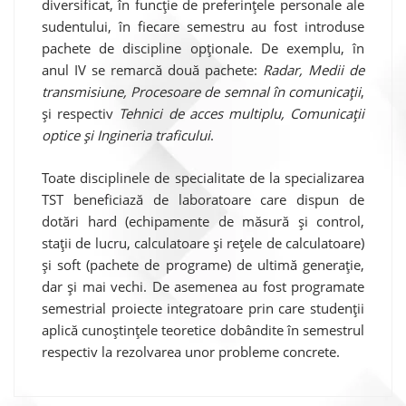
diversificat, în funcție de preferințele personale ale
sudentului, în fiecare semestru au fost introduse
pachete de discipline opționale. De exemplu, în
anul IV se remarcă două pachete:
Radar, Medii de
transmisiune, Procesoare de semnal în comunicații
,
și respectiv
Tehnici de acces multiplu, Comunicații
optice și Ingineria traficului
.
Toate disciplinele de specialitate de la specializarea
TST beneficiază de laboratoare care dispun de
dotări hard (echipamente de măsură și control,
stații de lucru, calculatoare și rețele de calculatoare)
și soft (pachete de programe) de ultimă generație,
dar și mai vechi. De asemenea au fost programate
semestrial proiecte integratoare prin care studenții
aplică cunoștințele teoretice dobândite în semestrul
respectiv la rezolvarea unor probleme concrete.