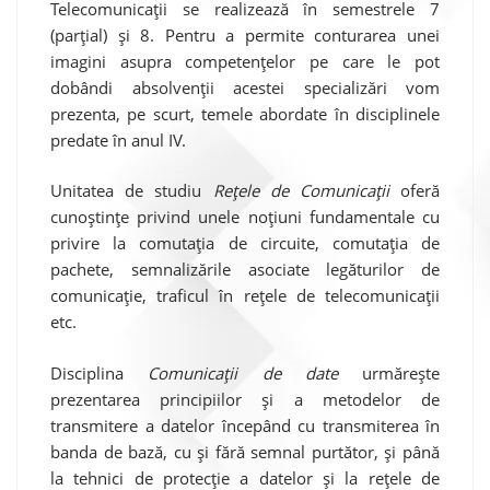
Telecomunicații se realizează în semestrele 7
(parțial) și 8. Pentru a permite conturarea unei
imagini asupra competențelor pe care le pot
dobândi absolvenții acestei specializări vom
prezenta, pe scurt, temele abordate în disciplinele
predate în anul IV.
Unitatea de studiu
Rețele de Comunicații
oferă
cunoștințe privind unele noțiuni fundamentale cu
privire la comutația de circuite, comutația de
pachete, semnalizările asociate legăturilor de
comunicație, traficul în rețele de telecomunicații
etc.
Disciplina
Comunicații de date
urmărește
prezentarea principiilor și a metodelor de
transmitere a datelor începând cu transmiterea în
banda de bază, cu și fără semnal purtător, și până
la tehnici de protecție a datelor și la rețele de