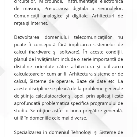
circuitelor, Microunde, Instrumentație electronică
de măsură, Prelucrarea digitală a semnalelor,
Comunicații analogice și digitale, Arhitecturi de
rețea și Internet.
Dezvoltarea domeniului telecomunicațiilor nu
poate fi concepută fără implicarea sistemelor de
calcul (hardware și software). În aceste condiții,
planul de învățământ include o serie importantă de
disipline orientate către arhitectura și utilizarea
calculatoarelor cum ar fi: Arhitectura sistemelor de
calcul, Sisteme de operare, Baze de date etc. La
aceste discipline se pleacă de la probleme generale
de știința calculatoarelor și, apoi, prin aplicații este
aprofundată problematica specifică programului de
studiu. Se obține astfel o buna pregătire generală,
utilă în domeniile cele mai diverse.
Specializarea în domeniul Tehnologii și Sisteme de